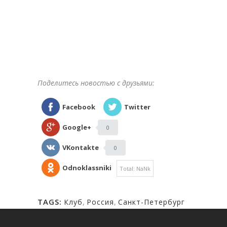
РЕЗУЛЬТАТЫ
СОРЕВНОВАНИЙ,
ТХЭКВОНДО. РОССИЯ.
НОВОСТИ ТАЕКВОНДО
СПОРТИВНЫЙ КЛУБ
Поделитесь новостью с друзьями:
Facebook
Twitter
Google+
0
VKontakte
0
Odnoklassniki
Total:
NaNk
TAGS:
Клуб
,
Россия
,
Санкт-Петербург