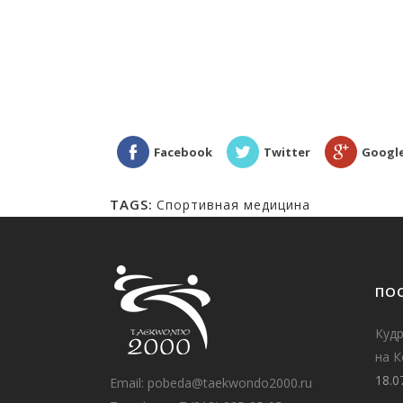
ДОПИНГ-ТЕСТ. РОССИЯ.
КОМПЛЕВИТ. 2017 DOPIN
Facebook
Twitter
Googl
TAGS:
Спортивная медицина
ПО
Куд
на 
18.0
Email:
pobeda@taekwondo2000.ru