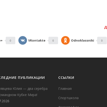
 КОМПЛЕВИТ КАМПЛЕВИТ ЗАПРЕЩЕ
G
Д
e+
VKontakte
Odnoklassniki
0
0
0
СЛЕДНИЕ ПУБЛИКАЦИИ
ССЫЛКИ
рявцева Юлия — два серебра
Главная
Командном Кубке Мира!
Спортшкола
7.2026