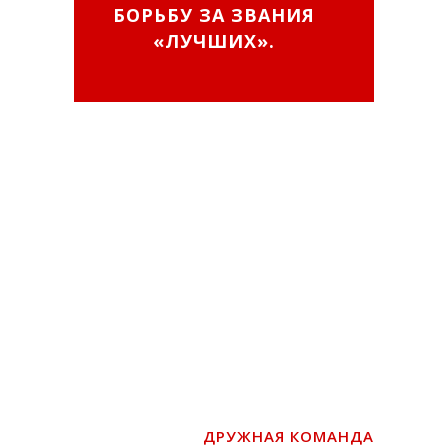
БОРЬБУ ЗА ЗВАНИЯ
«ЛУЧШИХ».
ЛУЧШИЙ СПОРТСМЕН
2022, РЕЙТИНГ.
СПОРТИВНАЯ ШКОЛА,
ТАЕКВОНДО2000.
ВЫСТУПЛЕНИЯ НА
СОРЕВНОВАНИЯ.
ТХЭКВОНДО,
ТАЕКВОНДО, ТКД2000,
НОВОСТИ КЛУБА
ДРУЖНАЯ КОМАНДА