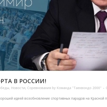
ОРТА В РОССИИ!
обеды
,
Новости
,
Соревнования
by
Команда "Таеквондо 2000"
хорошей идеей возобновление спортивных парадов на Красной п