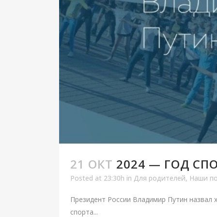
21 ОКТ
2024 — ГОД СП
Posted at 23:30h
in
Для родителей
,
Наши п
Президент России Владимир Путин назвал 
спорта...