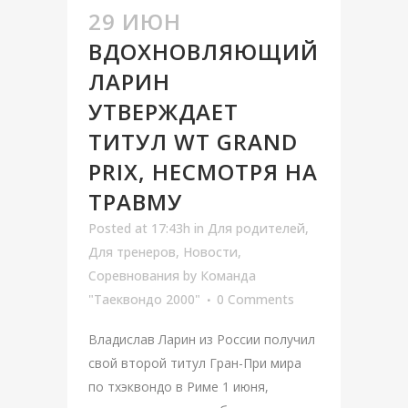
29 ИЮН
ВДОХНОВЛЯЮЩИЙ
ЛАРИН
УТВЕРЖДАЕТ
ТИТУЛ WT GRAND
PRIX, НЕСМОТРЯ НА
ТРАВМУ
Posted at 17:43h
in
Для родителей
,
Для тренеров
,
Новости
,
Соревнования
by
Команда
"Таеквондо 2000"
0 Comments
Владислав Ларин из России получил
свой второй титул Гран-При мира
по тхэквондо в Риме 1 июня,