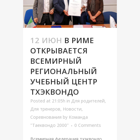
12 ИЮН
В РИМЕ
ОТКРЫВАЕТСЯ
ВСЕМИРНЫЙ
РЕГИОНАЛЬНЫЙ
УЧЕБНЫЙ ЦЕНТР
ТХЭКВОНДО
Posted at 21:05h
in
Для родителей
,
Для тренеров
,
Новости
,
Соревнования
by
Команда
"Таеквондо 2000"
0 Comments
Всемирная федерация тхэквондо