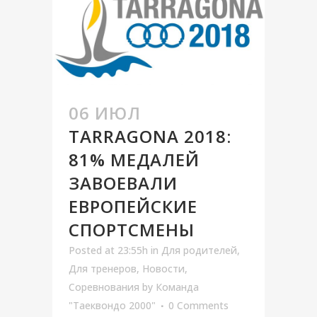
06 ИЮЛ
TARRAGONA 2018:
81% МЕДАЛЕЙ
ЗАВОЕВАЛИ
ЕВРОПЕЙСКИЕ
СПОРТСМЕНЫ
Posted at 23:55h
in
Для родителей
,
Для тренеров
,
Новости
,
Соревнования
by
Команда
"Таеквондо 2000"
0 Comments