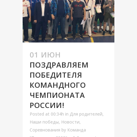
01 ИЮН
ПОЗДРАВЛЯЕМ
ПОБЕДИТЕЛЯ
КОМАНДНОГО
ЧЕМПИОНАТА
РОССИИ!
Posted at 00:34h
in
Для родителей
,
Наши победы
,
Новости
,
Соревнования
by
Команда