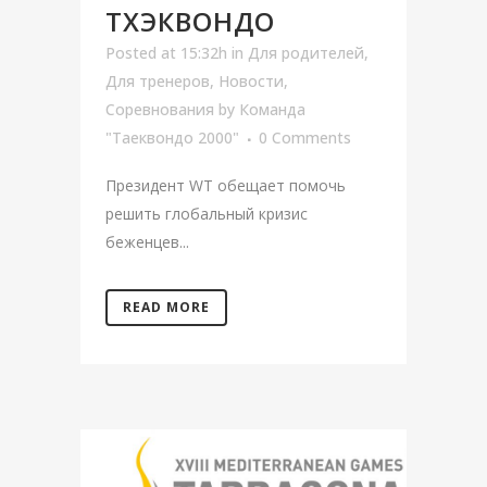
ТХЭКВОНДО
Posted at 15:32h
in
Для родителей
,
Для тренеров
,
Новости
,
Соревнования
by
Команда
"Таеквондо 2000"
0 Comments
Президент WT обещает помочь
решить глобальный кризис
беженцев...
READ MORE