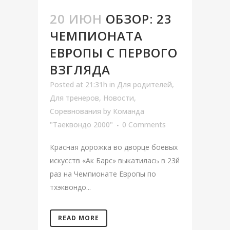
20 ИЮН
ОБЗОР: 23
ЧЕМПИОНАТА
ЕВРОПЫ С ПЕРВОГО
ВЗГЛЯДА
Posted at 21:31h
in
Для родителей
,
Для тренеров
,
Новости
,
Соревнования
by
Команда
"Таеквондо 2000"
0 Comments
Красная дорожка во дворце боевых
искусств «Ак Барс» выкатилась в 23й
раз на Чемпионате Европы по
тхэквондо...
READ MORE