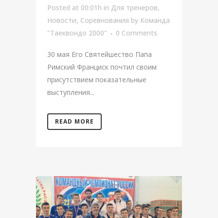
Posted at 00:01h
in
Для тренеров
,
Новости
,
Соревнования
by
Команда
"Таеквондо 2000"
0 Comments
30 мая Его Святейшество Папа
Римский Франциск почтил своим
присутствием показательные
выступления...
READ MORE