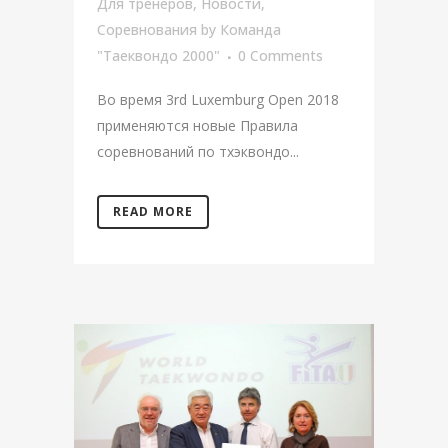
Для тренеров
,
Новости
,
Соревнования
by
Команда
"Таеквондо 2000"
0 Comments
Во время 3rd Luxemburg Open 2018
применяются новые Правила
соревнований по тхэквондо...
READ MORE