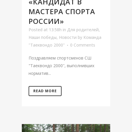
«КАНДИДАТ В
МАСТЕРА СПОРТА
РОССИИ»
Posted at 13:58h
in
Для родителей
,
Наши победы
,
Новости
by
Команда
"Таеквондо 2000"
0 Comments
Поздравляем спортсменов СШ
"Таеквондо 2000'', выполнивших
норматив...
READ MORE