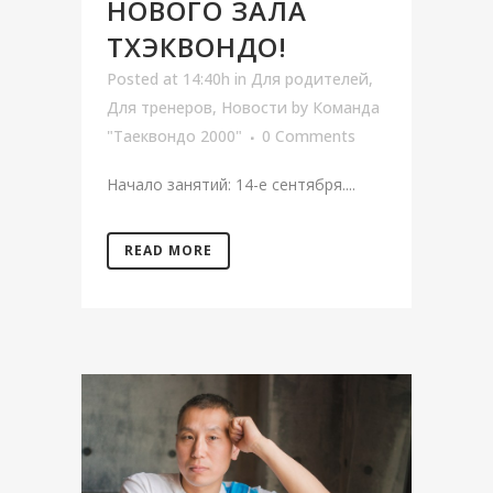
НОВОГО ЗАЛА
ТХЭКВОНДО!
Posted at 14:40h
in
Для родителей
,
Для тренеров
,
Новости
by
Команда
"Таеквондо 2000"
0 Comments
Начало занятий: 14-е сентября....
READ MORE