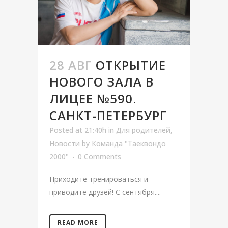
28 АВГ
ОТКРЫТИЕ
НОВОГО ЗАЛА В
ЛИЦЕЕ №590.
САНКТ-ПЕТЕРБУРГ
Posted at 21:40h
in
Для родителей
,
Новости
by
Команда "Таеквондо
2000"
0 Comments
Приходите тренироваться и
приводите друзей! С сентября....
READ MORE