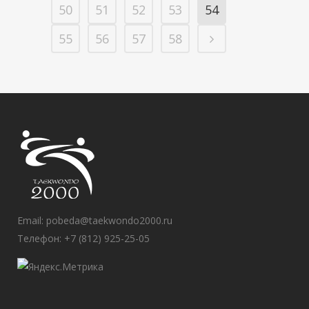
50
51
52
53
54
55
56
57
58
Email:
pobeda@taekwondo2000.ru
Телефон: +7 (812) 925-25-05