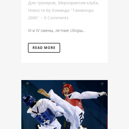
Для тренеров
,
Мероприятия клуба
,
Новости
by
Команда "Таеквондо
2000"
0 Comments
III и IV смены, летние сборы...
READ MORE