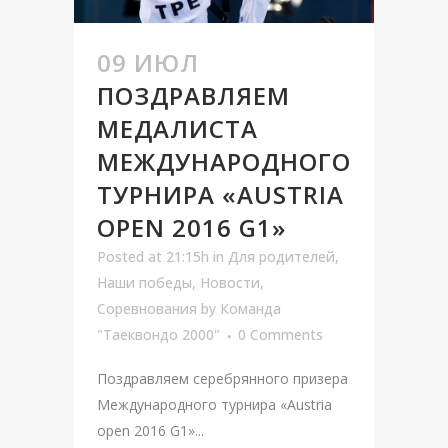
09 ИЮЛ
ПОЗДРАВЛЯЕМ
МЕДАЛИСТА
МЕЖДУНАРОДНОГО
ТУРНИРА «AUSTRIA
OPEN 2016 G1»
Posted at 21:15h
in
Для родителей
,
Наши победы
,
Новости
,
Соревнования
by
Команда
"Таеквондо 2000"
0 Comments
Поздравляем серебрянного призера
Международного турнира «Austria
open 2016 G1»...