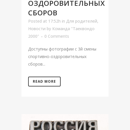
ОЗДОРОВИТЕЛЬНЫХ
СБОРОВ
Posted at 17:52h
in
Для родителей
,
Новости
by
Команда "Таеквондо
2000"
0 Comments
Доступны фотографии с 3й смены
спортивно-оздоровительных
сборов...
READ MORE