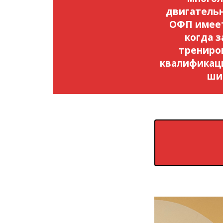
двигательн
ОФП имеет
когда 
трениро
квалификац
ши