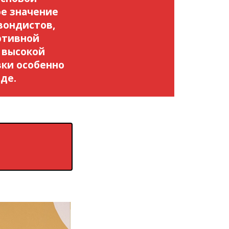
ое значение
вондистов,
ртивной
 высокой
ки особенно
де.