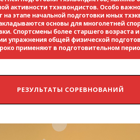
ой активности тхэквондистов. Особо важн
 на этапе начальной подготовки юных тхэк
закладываются основы для многолетней спо
вки. Спортсмены более старшего возраста и
ии упражнения общей физической подготов
роко применяют в подготовительном перио
РЕЗУЛЬТАТЫ СОРЕВНОВАНИЙ