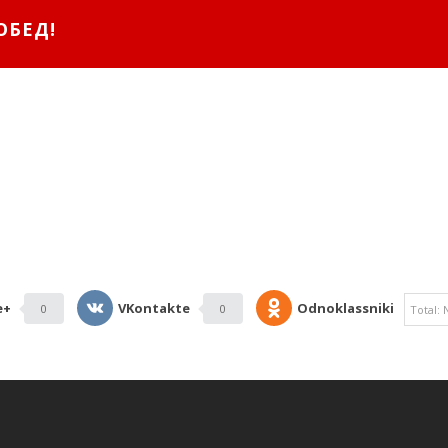
ОБЕД!
О ДНЮ ПОБЕДЫ», 11 МАЯ 2025. 
Ф, ТАЕКВОНДО. ПОБЕДИТЕЛИ И П
e+
VKontakte
Odnoklassniki
0
0
Total: