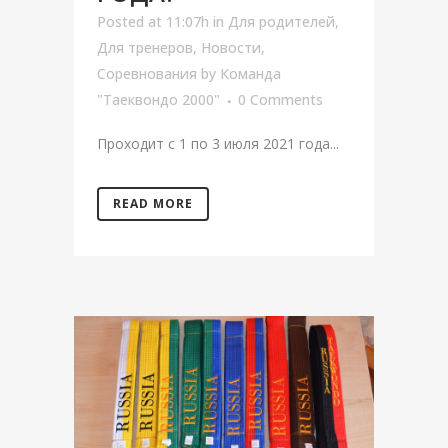
Posted at 11:07h
in
Для родителей
,
Для тренеров
,
Новости
,
Соревнования
by
Команда
"Таеквондо 2000"
0 Comments
Проходит с 1 по 3 июля 2021 года...
READ MORE