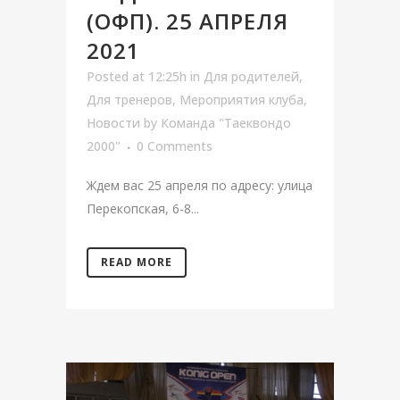
(ОФП). 25 АПРЕЛЯ
2021
Posted at 12:25h
in
Для родителей
,
Для тренеров
,
Мероприятия клуба
,
Новости
by
Команда "Таеквондо
2000"
0 Comments
Ждем вас 25 апреля по адресу: улица
Перекопская, 6-8...
READ MORE