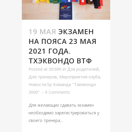
19 МАЯ
ЭКЗАМЕН
НА ПОЯСА 23 МАЯ
2021 ГОДА.
ТХЭКВОНДО ВТФ
Posted at 00:00h
in
Для родителей
,
Для тренеров
,
Мероприятия клуба
,
Новости
by
Команда "Таеквондо
2000"
0 Comments
Для желающих сдавать экзамен
необходимо зарегистрироваться у
своего тренера...