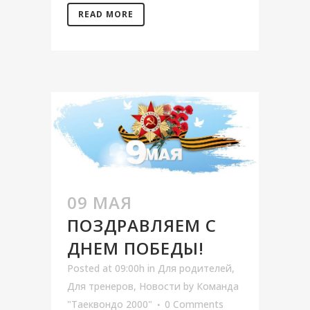
READ MORE
09 МАЯ
ПОЗДРАВЛЯЕМ С
ДНЕМ ПОБЕДЫ!
Posted at 09:00h
in
Для родителей
,
Для тренеров
,
Новости
by
Команда
"Таеквондо 2000"
0 Comments