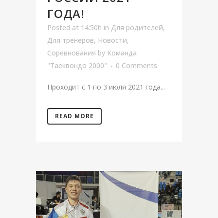
ГОДА!
Posted at 14:50h
in
Для родителей
,
Для тренеров
,
Новости
,
Соревнования
by
Команда
"Таеквондо 2000"
0 Comments
Проходит с 1 по 3 июля 2021 года...
READ MORE