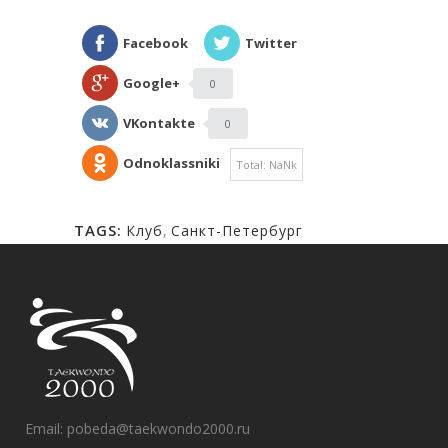
Facebook
Twitter
Google+
0
VKontakte
0
Odnoklassniki
Total:
NaNk
TAGS:
Клуб
,
Санкт-Петербург
Email:
pobeda@taekwondo2000.ru