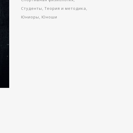
Студенты
Теория и методика
Юниоры
Юноши