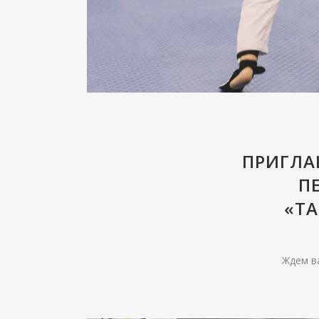
ПРИГЛА
П
«ТА
Ждем ва