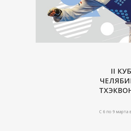
II К
ЧЕЛЯБИ
ТХЭКВОН
С 6 по 9 марта